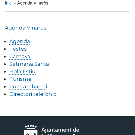
Inici
Agenda Vinaròs
Fil
d'Ariadna
Agenda Vinaròs
Agenda
Festes
Carnaval
Setmana Santa
Hola Estiu
Turisme
Com arribar
-hi
Directori telefònic