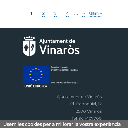
Pàgina
1
Page
2
Page
3
Page
4
…
Pàgina
››
Última
Últim »
Paginació
actual
següent
pàgina
Ajuntament de Vinaròs
Pl. Parroquial, 12
12500 Vinaròs
Tel. 964407700
Usem les cookies per a millorar la vostra experiència