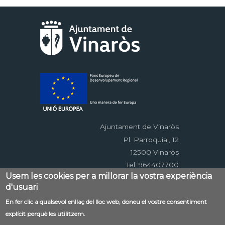
Ajuntament de Vinaròs
Pl. Parroquial, 12
12500 Vinaròs
Tel. 964407700
Usem les cookies per a millorar la vostra experiència
d'usuari
Menú
En fer clic a qualsevol enllaç del lloc web, doneu el vostre consentiment
Contacte
Avís legal
Mapa web
explícit perquè les utilitzem.
al
Accessibilitat
Política de privacitat
RSS