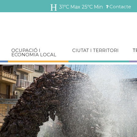
Vés
Contacte
31ºC Max
25ºC Min
al
Menú
contingut
barra
superior
OCUPACIÓ I
CIUTAT I TERRITORI
T
ECONOMIA LOCAL