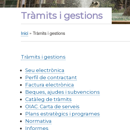
Tràmits i gestions
Inici
Tràmits i gestions
Fil
d'Ariadna
Tràmits i gestions
Seu electrònica
Perfil de contractant
Factura electrònica
Beques, ajudes i subvencions
Catàleg de tràmits
OIAC. Carta de serveis
Plans estratègics i programes
Normativa
Informes