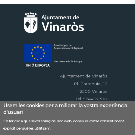
Ajuntament de Vinaròs
Pl. Parroquial, 12
12500 Vinaròs
Tel. 964407700
Usem les cookies per a millorar la vostra experiència
d'usuari
Menú
En fer clic a qualsevol enllaç del lloc web, doneu el vostre consentiment
Contacte
Avís legal
Mapa web
explícit perquè les utilitzem.
al
Accessibilitat
Política de privacitat
RSS