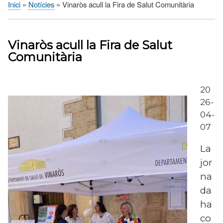
Inici
Notícies
Vinaròs acull la Fira de Salut Comunitària
Fil
d'Ariadna
Vinaròs acull la Fira de Salut
Comunitària
20
26-
04-
07
La
jor
na
da
ha
co