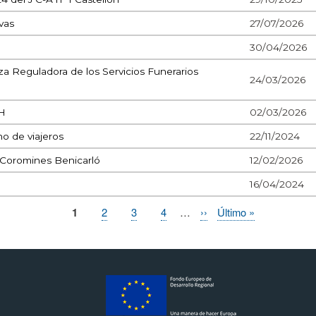
vas
27/07/2026
30/04/2026
za Reguladora de los Servicios Funerarios
24/03/2026
H
02/03/2026
no de viajeros
22/11/2024
 Coromines Benicarló
12/02/2026
16/04/2024
Página
1
Page
2
Page
3
Page
4
…
Siguiente
››
Última
Último »
actual
página
página