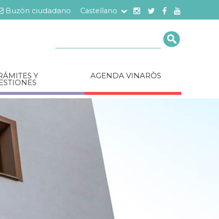
Buzón ciudadano
Castellano
Cerca
RÁMITES Y
AGENDA VINARÒS
ESTIONES