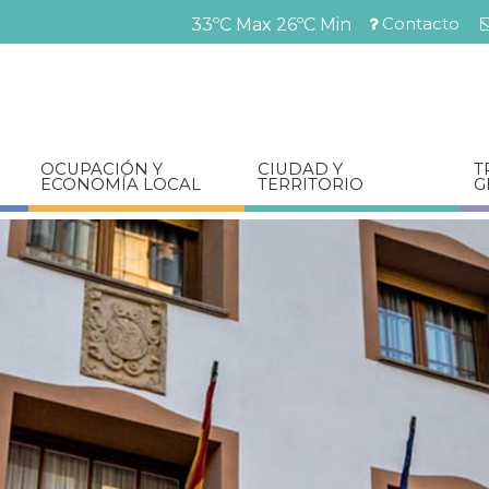
Pasar
Contacto
33ºC Max
26ºC Min
al
Menú
contenido
barra
principal
superior
OCUPACIÓN Y
CIUDAD Y
T
ECONOMÍA LOCAL
TERRITORIO
G