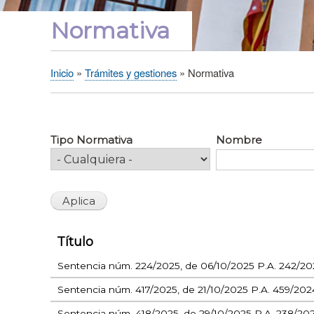
Normativa
Inicio
Trámites y gestiones
Normativa
Sobrescribir
enlaces
de
ayuda
Tipo Normativa
Nombre
a
la
navegación
Título
Sentencia núm. 224/2025, de 06/10/2025 P.A. 242/202
Sentencia núm. 417/2025, de 21/10/2025 P.A. 459/2024 
Sentencia núm. 418/2025, de 29/10/2025 P.A. 238/2024