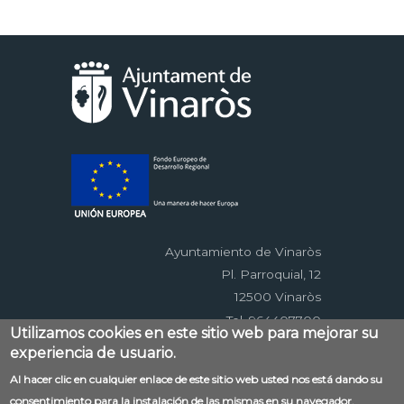
Paginación
página
anterior
actual
página
página
Ayuntamiento de Vinaròs
Pl. Parroquial, 12
12500 Vinaròs
Tel. 964407700
Utilizamos cookies en este sitio web para mejorar su
experiencia de usuario.
Menú
Al hacer clic en cualquier enlace de este sitio web usted nos está dando su
Contacto
Aviso legal
Mapa web
consentimiento para la instalación de las mismas en su navegador.