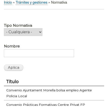
Inicio
Trámites y gestiones
Normativa
Sobrescribir
enlaces
de
ayuda
Tipo Normativa
a
la
navegación
Nombre
Título
Convenio Ajuntament Morella bolsa empleo Agente
Policia Local
Convenio Prácticas Formativas Centre Privat FP