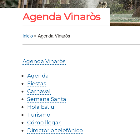
Agenda Vinaròs
Inicio
Agenda Vinaròs
Sobrescribir
enlaces
de
Agenda Vinaròs
ayuda
a
Agenda
la
Fiestas
navegación
Carnaval
Semana Santa
Hola Estiu
Turismo
Cómo llegar
Directorio telefónico