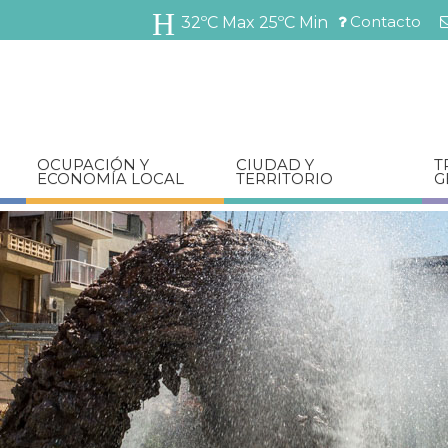
Pasar
Contacto
32ºC Max
25ºC Min
al
Menú
contenido
barra
principal
superior
OCUPACIÓN Y
CIUDAD Y
T
ECONOMÍA LOCAL
TERRITORIO
G