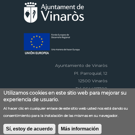
Ayuntamiento de Vinaròs
Pl. Parroquial, 12
12500 Vinaròs
Tel. 964407700
Utilizamos cookies en este sitio web para mejorar su
experiencia de usuario.
Menú
Al hacer clic en cualquier enlace de este sitio web usted nos está dando su
Contacto
Aviso legal
Mapa web
consentimiento para la instalación de las mismas en su navegador.
al
Accessibilitat
Política de privacidad
RSS
pie
EDUSI
Sí, estoy de acuerdo
Más información