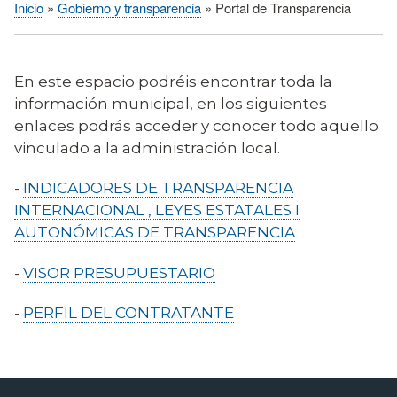
Inicio
Gobierno y transparencia
Portal de Transparencia
Sobrescribir
enlaces
de
En este espacio podréis encontrar toda la
ayuda
información municipal, en los siguientes
a
enlaces podrás acceder y conocer todo aquello
la
vinculado a la administración local.
navegación
-
INDICADORES DE TRANSPARENCIA
INTERNACIONAL , LEYES ESTATALES I
AUTONÓMICAS DE TRANSPARENCIA
-
VISOR PRESUPUESTARI
O
-
PERFIL DEL CONTRATANTE