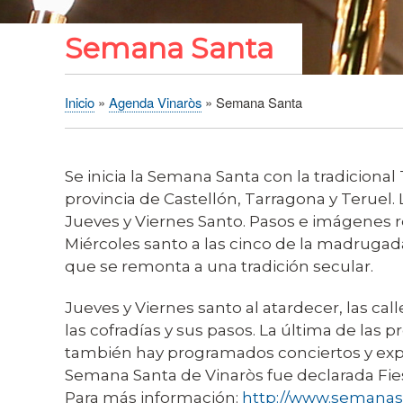
Semana Santa
Inicio
Agenda Vinaròs
Semana Santa
Sobrescribir
enlaces
de
Se inicia la Semana Santa con la tradicion
ayuda
provincia de Castellón, Tarragona y Teruel.
a
Jueves y Viernes Santo. Pasos e imágenes reli
la
Miércoles santo a las cinco de la madrugad
navegación
que se remonta a una tradición secular.
Jueves y Viernes santo al atardecer, las ca
las cofradías y sus pasos. La última de las
también hay programados conciertos y exposi
Semana Santa de Vinaròs fue declarada Fies
Para más información:
http://www.semanas