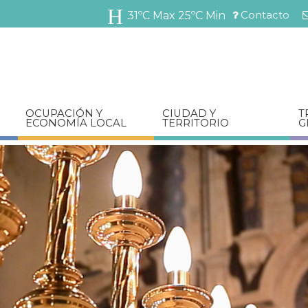
Pasar
Contacto
31ºC Max
25ºC Min
al
Menú
contenido
barra
principal
superior
OCUPACIÓN Y
CIUDAD Y
T
ECONOMÍA LOCAL
TERRITORIO
G