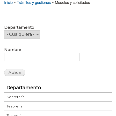
Inicio
Trámites y gestiones
Modelos y solicitudes
Sobrescribir
enlaces
de
ayuda
Departamento
a
la
navegación
Nombre
Departamento
Secretaría
Tesorería
Tesorería