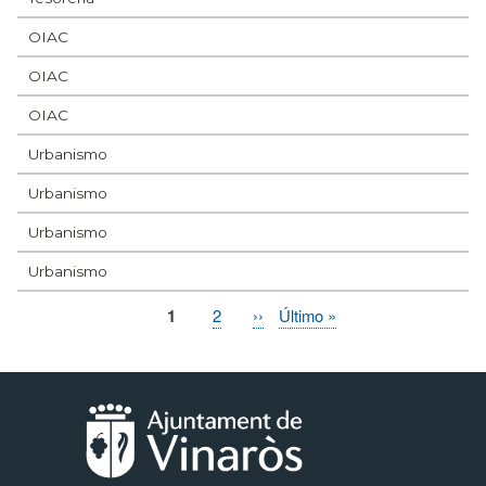
OIAC
OIAC
OIAC
Urbanismo
Urbanismo
Urbanismo
Urbanismo
Página
1
Page
2
Siguiente
››
Última
Último »
Paginación
actual
página
página