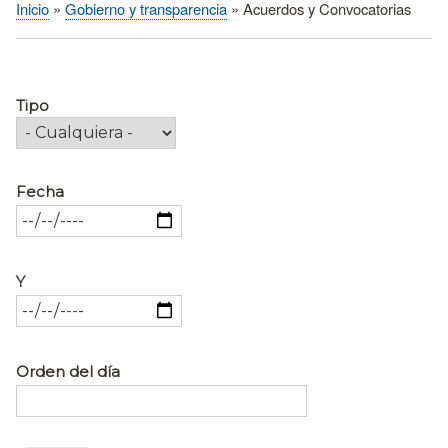
Inicio
Gobierno y transparencia
Acuerdos y Convocatorias
Sobrescribir
enlaces
de
ayuda
Tipo
a
la
navegación
Fecha
Y
Orden del día