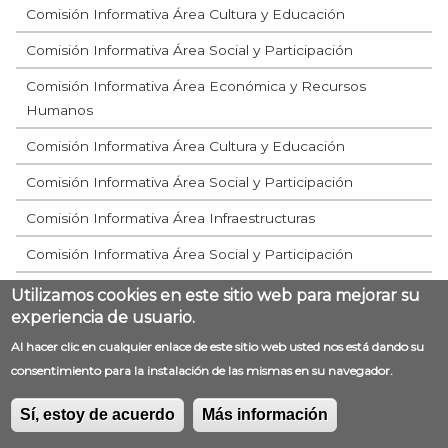
Comisión Informativa Área Cultura y Educación
Comisión Informativa Área Social y Participación
Comisión Informativa Área Económica y Recursos
Humanos
Comisión Informativa Área Cultura y Educación
Comisión Informativa Área Social y Participación
Comisión Informativa Área Infraestructuras
Comisión Informativa Área Social y Participación
Comisión Informativa Área Cultura y Educación
Utilizamos cookies en este sitio web para mejorar su
experiencia de usuario.
Comisión Informativa Área Económica y Recursos
Al hacer clic en cualquier enlace de este sitio web usted nos está dando su
Humanos
consentimiento para la instalación de las mismas en su navegador.
Comisión Informativa Área Social y Participación
Sí, estoy de acuerdo
Más información
Comisión Informativa Área Cultura y Educación