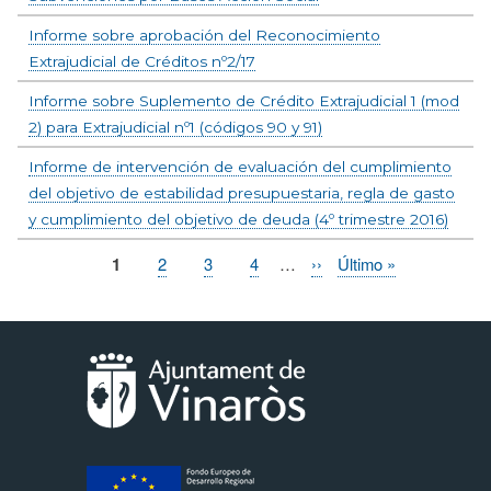
Informe sobre aprobación del Reconocimiento
Extrajudicial de Créditos nº2/17
Informe sobre Suplemento de Crédito Extrajudicial 1 (mod
2) para Extrajudicial nº1 (códigos 90 y 91)
Informe de intervención de evaluación del cumplimiento
del objetivo de estabilidad presupuestaria, regla de gasto
y cumplimiento del objetivo de deuda (4º trimestre 2016)
Página
1
Page
2
Page
3
Page
4
…
Siguiente
››
Última
Último »
Paginación
actual
página
página