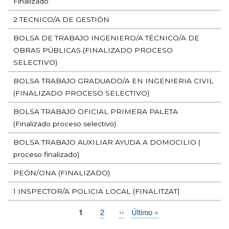
Finalizado
2 TECNICO/A DE GESTIÓN
BOLSA DE TRABAJO INGENIERO/A TÉCNICO/A DE
OBRAS PÚBLICAS (FINALIZADO PROCESO
SELECTIVO)
BOLSA TRABAJO GRADUADO/A EN INGENIERIA CIVIL
(FINALIZADO PROCESO SELECTIVO)
BOLSA TRABAJO OFICIAL PRIMERA PALETA
(Finalizado proceso selectivo)
BOLSA TRABAJO AUXILIAR AYUDA A DOMOCILIO (
proceso finalizado)
PEÓN/ONA (FINALIZADO)
1 INSPECTOR/A POLICIA LOCAL (FINALITZAT)
Página
1
Page
2
Siguiente
››
Última
Último »
Paginación
actual
página
página