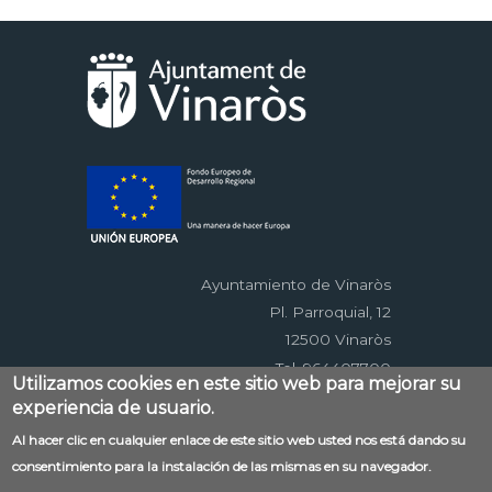
Ayuntamiento de Vinaròs
Pl. Parroquial, 12
12500 Vinaròs
Tel. 964407700
Utilizamos cookies en este sitio web para mejorar su
experiencia de usuario.
Menú
Al hacer clic en cualquier enlace de este sitio web usted nos está dando su
Contacto
Aviso legal
Mapa web
consentimiento para la instalación de las mismas en su navegador.
al
Accessibilitat
Política de privacidad
RSS