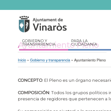
Servicios
Documentos
relacionados
GOBIERNO Y
PARA LA
Ayuntamiento Pleno
TRANSPARENCIA
CIUDADANÍA
Inicio
Gobierno y transparencia
Ayuntamiento Pleno
Sobrescribir
enlaces
de
CONCEPTO
: El Pleno es un órgano necesari
ayuda
a
COMPOSICIÓN
: Todos los grupos políticos
la
presencia de regidores que pertenecen a 
navegación