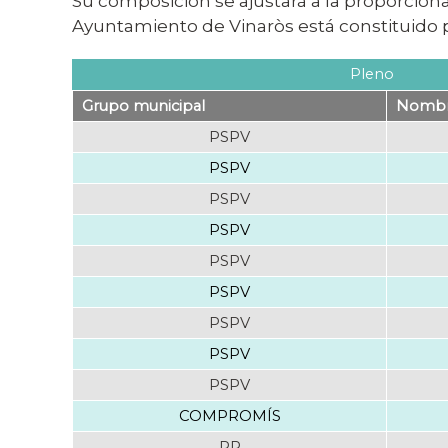
Su composición se ajustará a la proporciona
Ayuntamiento de Vinaròs está constituido p
Pleno
Grupo municipal
Nombre
PSPV
PSPV
PSPV
PSPV
PSPV
PSPV
PSPV
PSPV
PSPV
COMPROMÍS
PP