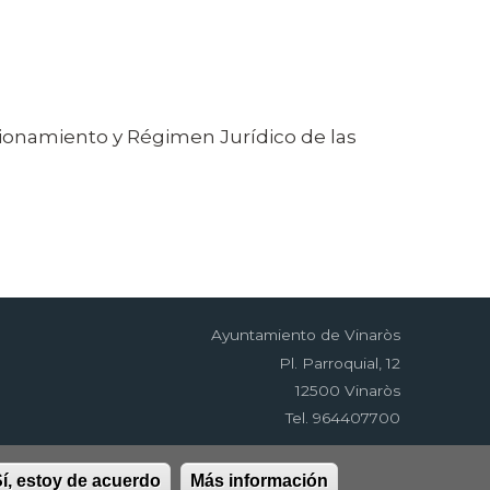
cionamiento y Régimen Jurídico de las
Ayuntamiento de Vinaròs
Pl. Parroquial, 12
12500 Vinaròs
Tel. 964407700
í, estoy de acuerdo
Más información
idad
RSS
EDUSI