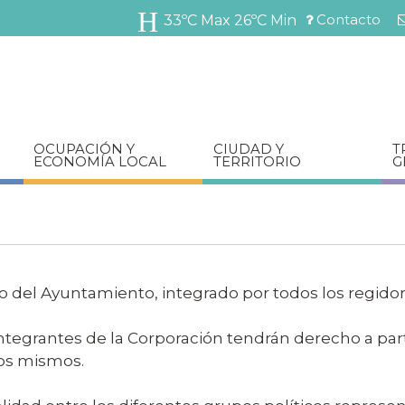
Pasar
Contacto
33ºC Max
26ºC Min
al
Menú
contenido
barra
principal
superior
OCUPACIÓN Y
CIUDAD Y
T
ECONOMÍA LOCAL
TERRITORIO
G
o del Ayuntamiento, integrado por todos los regidore
 integrantes de la Corporación tendrán derecho a par
los mismos.