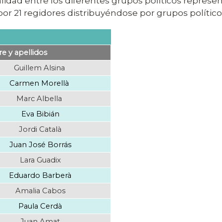
lidad entre los diferentes grupos políticos represen
or 21 regidores distribuyéndose por grupos políticos
 y apellidos
Guillem Alsina
Carmen Morellà
Marc Albella
Eva Bibián
Jordi Català
Juan José Borrás
Lara Guadix
Eduardo Barberà
Amalia Cabos
Paula Cerdà
Juan Amat