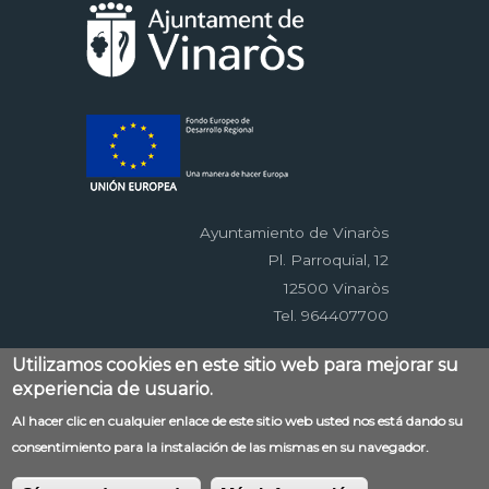
Ayuntamiento de Vinaròs
Pl. Parroquial, 12
12500 Vinaròs
Tel. 964407700
Utilizamos cookies en este sitio web para mejorar su
Menú
experiencia de usuario.
Contacto
Aviso legal
Mapa web
al
Accessibilitat
Política de privacidad
RSS
Al hacer clic en cualquier enlace de este sitio web usted nos está dando su
pie
consentimiento para la instalación de las mismas en su navegador.
EDUSI