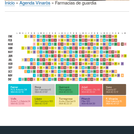
Inicio
Agenda Vinaròs
Farmacias de guardia
Sobrescribir
enlaces
de
ayuda
a
la
navegación