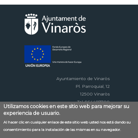
Ayuntamiento de Vinaròs
Pl. Parroquial, 12
12500 Vinaròs
Tel. 964407700
Utilizamos cookies en este sitio web para mejorar su
experiencia de usuario.
Menú
Al hacer clic en cualquier enlace de este sitio web usted nos está dando su
Contacto
Aviso legal
Mapa web
consentimiento para la instalación de las mismas en su navegador.
al
Accessibilitat
Política de privacidad
RSS