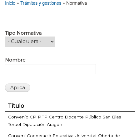
Inicio
Trámites y gestiones
Normativa
Sobrescribir
enlaces
de
ayuda
Tipo Normativa
a
la
navegación
Nombre
Título
Convenio CPIPFP Centro Docente Público San Blas
Teruel Diputación Aragón
Conveni Cooperació Educativa Universitat Oberta de