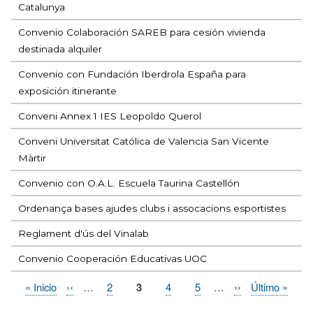
Catalunya
Convenio Colaboración SAREB para cesión vivienda
destinada alquiler
Convenio con Fundación Iberdrola España para
exposición itinerante
Conveni Annex 1 IES Leopoldo Querol
Conveni Universitat Católica de Valencia San Vicente
Màrtir
Convenio con O.A.L. Escuela Taurina Castellón
Ordenança bases ajudes clubs i assocacions esportistes
Reglament d'ús del Vinalab
Convenio Cooperación Educativas UOC
Primera
« Inicio
Página
‹‹
…
Page
2
Página
3
Page
4
Page
5
…
Siguiente
››
Última
Último »
Paginación
página
anterior
actual
página
página