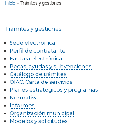
Inicio
Trámites y gestiones
Sobrescribir
enlaces
de
Trámites y gestiones
ayuda
a
Sede electrónica
la
Perfil de contratante
navegación
Factura electrónica
Becas, ayudas y subvenciones
Catálogo de trámites
OIAC. Carta de servicios
Planes estratégicos y programas
Normativa
Informes
Organización municipal
Modelos y solicitudes