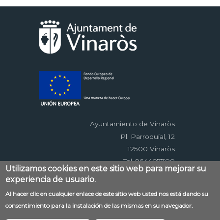
Ayuntamiento de Vinaròs
Pl. Parroquial, 12
12500 Vinaròs
Tel. 964407700
Utilizamos cookies en este sitio web para mejorar su
experiencia de usuario.
Menú
Al hacer clic en cualquier enlace de este sitio web usted nos está dando su
Contacto
Aviso legal
Mapa web
consentimiento para la instalación de las mismas en su navegador.
al
Accessibilitat
Política de privacidad
RSS