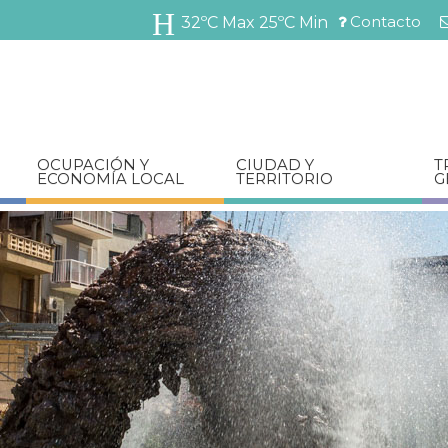
Pasar
Contacto
32ºC Max
25ºC Min
al
Menú
contenido
barra
principal
superior
OCUPACIÓN Y
CIUDAD Y
T
ECONOMÍA LOCAL
TERRITORIO
G