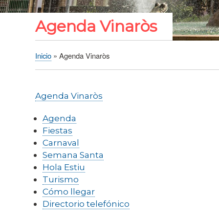
Agenda Vinaròs
Inicio
Agenda Vinaròs
Sobrescribir
enlaces
de
Agenda Vinaròs
ayuda
a
Agenda
la
Fiestas
navegación
Carnaval
Semana Santa
Hola Estiu
Turismo
Cómo llegar
Directorio telefónico