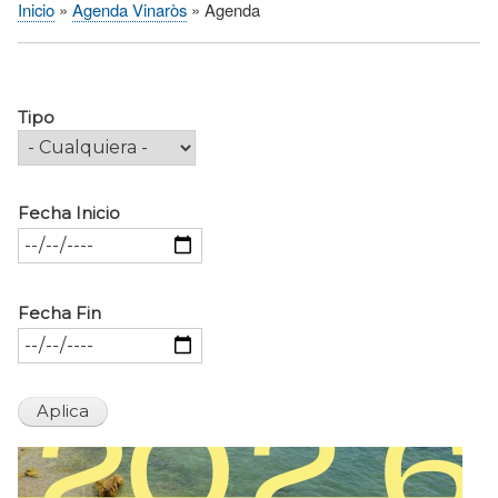
Inicio
Agenda Vinaròs
Agenda
Sobrescribir
enlaces
de
ayuda
Tipo
a
la
navegación
Fecha Inicio
Fecha Fin