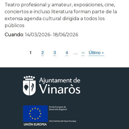
Teatro profesional y amateur, exposiciones, cine,
conciertos e incluso literatura forman parte de la
extensa agenda cultural dirigida a todos los
públicos
Cuando
:
14/03/2026
-
18/06/2026
Página
1
Page
2
Page
3
Page
4
…
Siguiente
››
Última
Último »
Paginación
actual
página
página