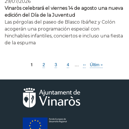
29/07/2026
Vinaròs celebrará el viernes 14 de agosto una nueva
edición del Día de la Juventud
Las pérgolas del paseo de Blasco Ibáñez y Colón
acogerán una programación especial con
hinchables infantiles, conciertos e incluso una fiesta
de la espuma
Página
1
Page
2
Page
3
Page
4
…
Siguiente
››
Última
Últim »
Paginación
actual
página
página