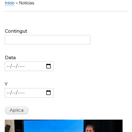
Inicio
Noticias
Sobrescribir
enlaces
de
ayuda
Contingut
a
la
navegación
Data
Y