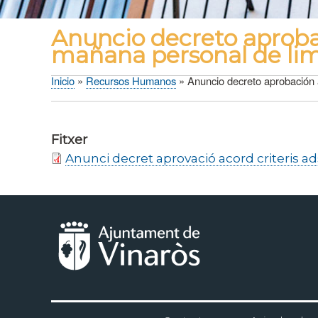
Anuncio decreto aprobac
mañana personal de li
Inicio
Recursos Humanos
Anuncio decreto aprobación a
Sobrescribir
enlaces
de
Fitxer
ayuda
Anunci decret aprovació acord criteris ad
a
la
navegación
Menú