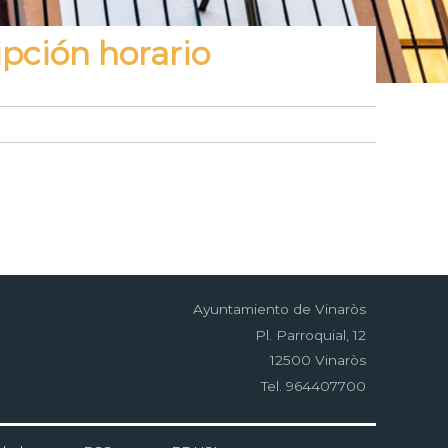
pción horario
Ayuntamiento de Vinaròs
Pl. Parroquial, 12
12500 Vinaròs
Tel. 964407700