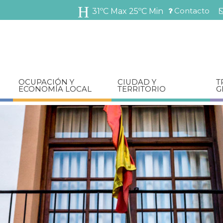
Pasar
Contacto
31ºC Max
25ºC Min
al
Menú
contenido
barra
principal
superior
OCUPACIÓN Y
CIUDAD Y
T
ECONOMÍA LOCAL
TERRITORIO
G