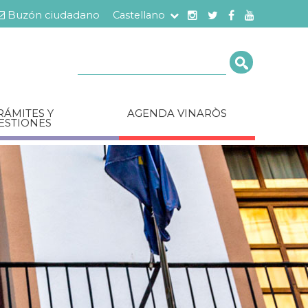
Buzón ciudadano
Castellano
Cerca
RÁMITES Y
AGENDA VINARÒS
ESTIONES