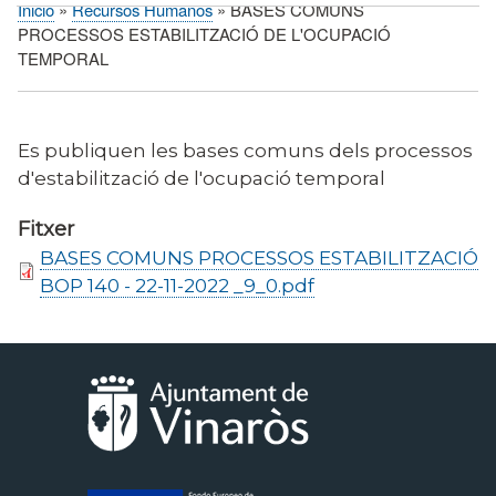
Inicio
Recursos Humanos
BASES COMUNS
Sobrescribir
PROCESSOS ESTABILITZACIÓ DE L'OCUPACIÓ
enlaces
TEMPORAL
de
ayuda
a
Es publiquen les bases comuns dels processos
la
d'estabilització de l'ocupació temporal
navegación
Fitxer
BASES COMUNS PROCESSOS ESTABILITZACIÓ
BOP 140 - 22-11-2022 _9_0.pdf