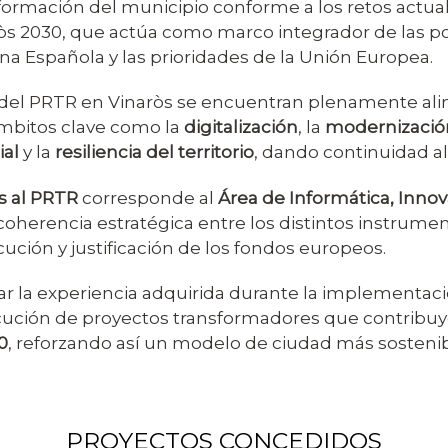
sformación del municipio conforme a los retos actual
òs 2030, que actúa como marco integrador de las pol
na Española y las prioridades de la Unión Europea.
del PRTR en Vinaròs se encuentran plenamente aline
mbitos clave como la
digitalización
, la
modernización
ial
y la
resiliencia del territorio
, dando continuidad al
s al PRTR
corresponde al
Área de Informática, Inno
oherencia estratégica entre los distintos instrumen
cución y justificación de los fondos europeos.
zar la experiencia adquirida durante la implementac
ecución de proyectos transformadores que contribuye
0
, reforzando así un modelo de ciudad más sostenibl
PROYECTOS CONCEDIDOS