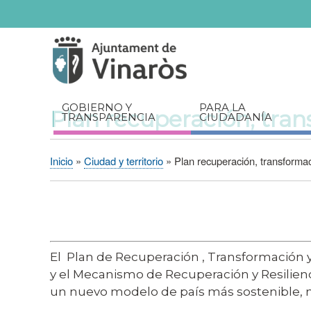
Servicios
Documentos
relacionados
GOBIERNO Y
PARA LA
Plan recuperación, tran
TRANSPARENCIA
CIUDADANÍA
Inicio
Ciudad y territorio
Plan recuperación, transformaci
Sobrescribir
enlaces
de
ayuda
a
El Plan de Recuperación , Transformación 
la
y el Mecanismo de Recuperación y Resilienc
navegación
un nuevo modelo de país más sostenible, má