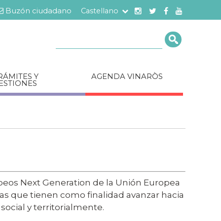
Buzón ciudadano
Castellano
Cerca
RÁMITES Y
AGENDA VINARÒS
ESTIONES
opeos Next Generation de la Unión Europea
mas que tienen como finalidad avanzar hacia
ocial y territorialmente.