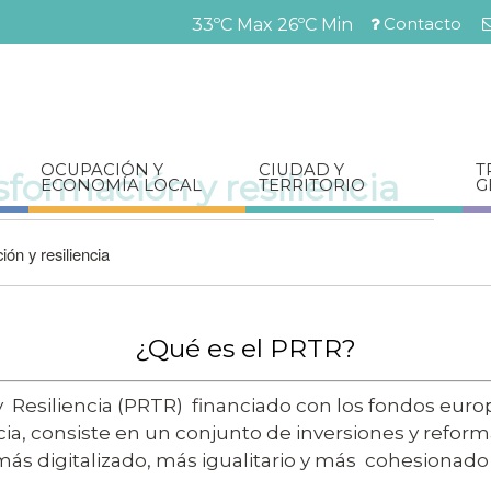
Pasar
Contacto
33ºC Max
26ºC Min
al
Menú
contenido
barra
principal
superior
OCUPACIÓN Y
CIUDAD Y
T
sformación y resiliencia
ECONOMÍA LOCAL
TERRITORIO
G
ón y resiliencia
¿Qué es el PRTR?
y Resiliencia (PRTR) financiado con los fondos eur
ia, consiste en un conjunto de inversiones y refor
s digitalizado, más igualitario y más cohesionado s