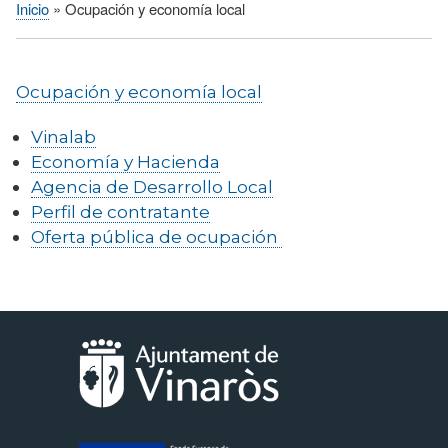
Inicio
Ocupación y economía local
Sobrescribir
enlaces
de
Ocupación y economía local
ayuda
a
Vinalab
la
Economía y Hacienda
navegación
Agencia de Desarrollo Local
Perfil de contratante
Oferta pública de ocupación