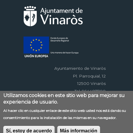
Ayuntamiento de Vinaròs
Pl. Parroquial, 12
12500 Vinaròs
Tel. 964407700
Utilizamos cookies en este sitio web para mejorar su
experiencia de usuario.
Menú
Al hacer clic en cualquier enlace de este sitio web usted nos está dando su
Contacto
Aviso legal
Mapa web
consentimiento para la instalación de las mismas en su navegador.
al
Accessibilitat
Política de privacidad
RSS
pie
EDUSI
Sí, estoy de acuerdo
Más información