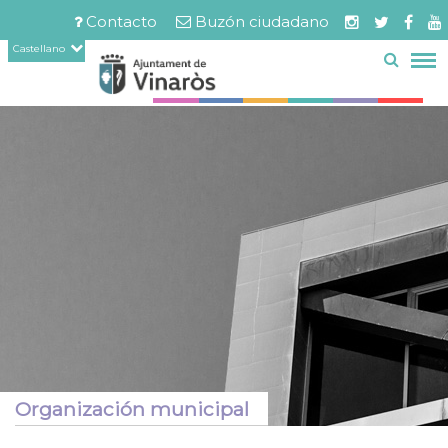
Servicios
Documentos
Pasar
Contacto
Buzón ciudadano
relacionados
al
Menú
Castellano
contenido
barra
principal
superior
Organización municipal