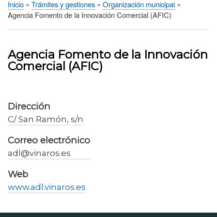
Inicio
Trámites y gestiones
Organización municipal
Sobrescribir
Agencia Fomento de la Innovación Comercial (AFIC)
enlaces
de
ayuda
Agencia Fomento de la Innovación
a
Comercial (AFIC)
la
navegación
Dirección
C/ San Ramón, s/n
Correo electrónico
adl@vinaros.es
Web
www.adl.vinaros.es