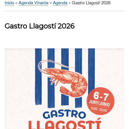
Inicio
Agenda Vinaròs
Agenda
Gastro Llagostí 2026
Sobrescribir
enlaces
de
Gastro Llagostí 2026
ayuda
a
la
navegación