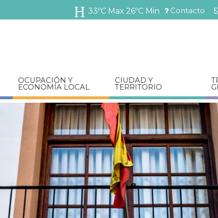
Pasar
Contacto
33ºC Max
26ºC Min
al
Menú
contenido
barra
principal
superior
OCUPACIÓN Y
CIUDAD Y
T
ECONOMÍA LOCAL
TERRITORIO
G