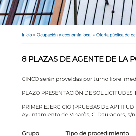
Inicio
Ocupación y economía local
Oferta pública de o
Sobrescribir
enlaces
de
8 PLAZAS DE AGENTE DE LA P
ayuda
a
la
CINCO serán proveídas por turno libre, med
navegación
PLAZO PRESENTACIÓN DE SOL·LICITUDES: 
PRIMER EJERCICIO (PRUEBAS DE APTITUD FÍSIC
Ayuntamiento de Vinaròs, C. Dauradors, s/n
Grupo
Tipo de procedimiento