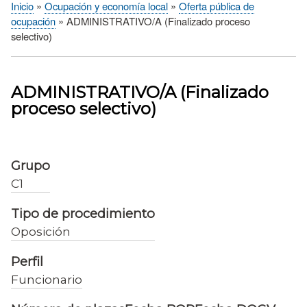
Inicio
Ocupación y economía local
Oferta pública de
Sobrescribir
ocupación
ADMINISTRATIVO/A (Finalizado proceso
enlaces
selectivo)
de
ayuda
a
ADMINISTRATIVO/A (Finalizado
la
proceso selectivo)
navegación
Grupo
C1
Tipo de procedimiento
Oposición
Perfil
Funcionario