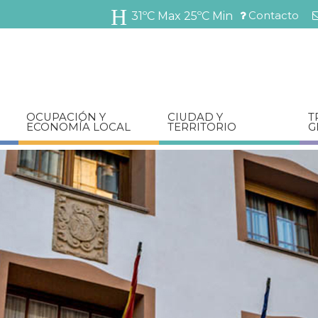
Pasar
Contacto
31ºC Max
25ºC Min
al
Menú
contenido
barra
principal
superior
OCUPACIÓN Y
CIUDAD Y
T
ECONOMÍA LOCAL
TERRITORIO
G