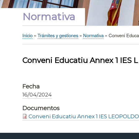
Normativa
Inicio
Trámites y gestiones
Normativa
Conveni Educ
Sobrescribir
enlaces
de
Conveni Educatiu Annex 1 I
ayuda
a
la
Fecha
navegación
16/04/2024
Documentos
Conveni Educatiu Annex 1 IES LEOPOLD