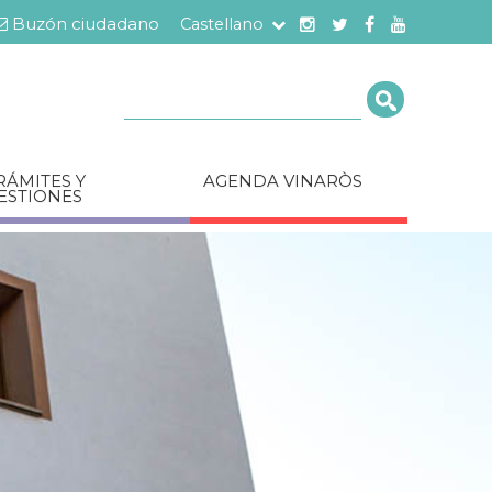
Buzón ciudadano
Castellano
Cerca
RÁMITES Y
AGENDA VINARÒS
ESTIONES