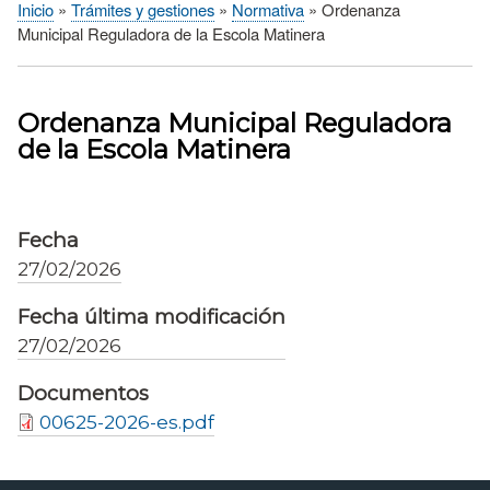
Inicio
Trámites y gestiones
Normativa
Ordenanza
Sobrescribir
Municipal Reguladora de la Escola Matinera
enlaces
de
ayuda
Ordenanza Municipal Reguladora
a
de la Escola Matinera
la
navegación
Fecha
27/02/2026
Fecha última modificación
27/02/2026
Documentos
00625-2026-es.pdf