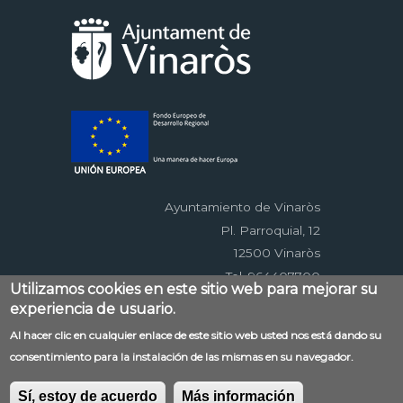
Ayuntamiento de Vinaròs
Pl. Parroquial, 12
12500 Vinaròs
Tel. 964407700
Utilizamos cookies en este sitio web para mejorar su
experiencia de usuario.
Menú
Al hacer clic en cualquier enlace de este sitio web usted nos está dando su
Contacto
Aviso legal
Mapa web
consentimiento para la instalación de las mismas en su navegador.
al
Accessibilitat
Política de privacidad
RSS
pie
EDUSI
Sí, estoy de acuerdo
Más información