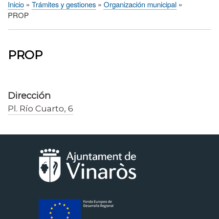
Inicio
Trámites y gestiones
Organización municipal
Sobrescribir
PROP
enlaces
de
ayuda
PROP
a
la
navegación
Dirección
Pl. Río Cuarto, 6