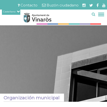
Servicios
Documentos
Pasar
Contacto
Buzón ciudadano
relacionados
al
Menú
Castellano
contenido
barra
principal
superior
Organización municipal