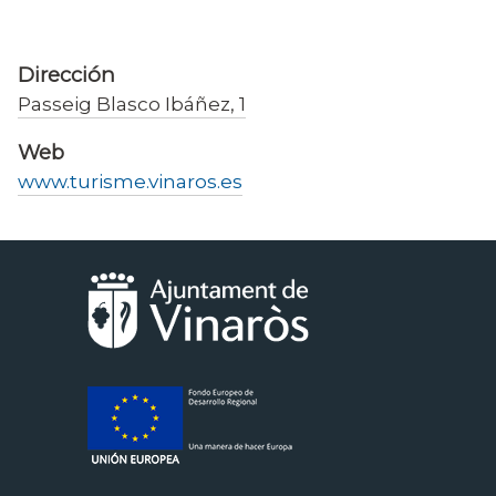
la
navegación
Dirección
Passeig Blasco Ibáñez, 1
Web
www.turisme.vinaros.es