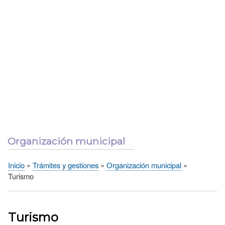
Organización municipal
Inicio
Trámites y gestiones
Organización municipal
Sobrescribir
Turismo
enlaces
de
ayuda
Turismo
a