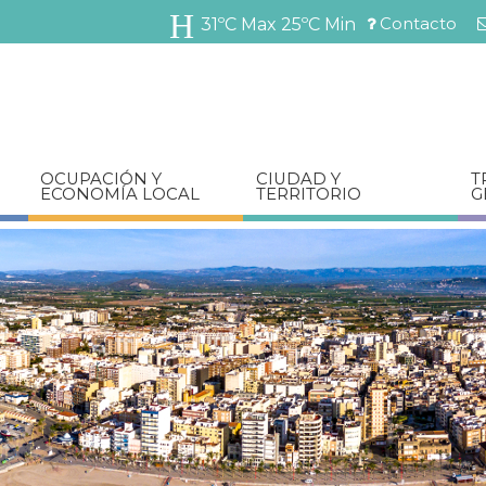
Pasar
Contacto
31ºC Max
25ºC Min
al
Menú
contenido
barra
principal
superior
OCUPACIÓN Y
CIUDAD Y
T
ECONOMÍA LOCAL
TERRITORIO
G