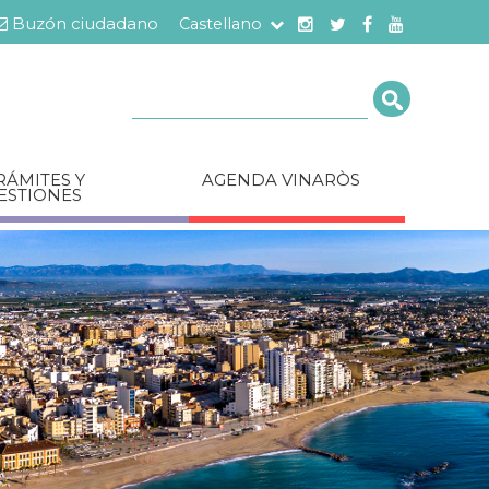
Buzón ciudadano
Castellano
Cerca
RÁMITES Y
AGENDA VINARÒS
ESTIONES