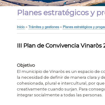
Planes estratégicos y 
Inicio
Trámites y gestiones
Planes estratégicos y prog
Sobrescribir
enlaces
de
III Plan de Convivencia Vinaròs
ayuda
a
la
Objetivo
navegación
El municipio de Vinaròs es un espacio de c
la necesidad de definir de manera clara y 
cohesionada, plural e intercultural, por que
creativamente cuando surjan. Para consegu
integrar socialmente a todas las personas.