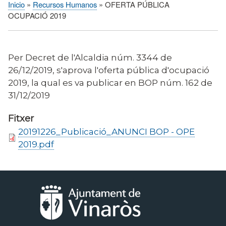
Inicio
Recursos Humanos
OFERTA PÚBLICA
Sobrescribir
OCUPACIÓ 2019
enlaces
de
ayuda
Per Decret de l'Alcaldia núm. 3344 de
a
26/12/2019, s'aprova l'oferta pública d'ocupació
la
2019, la qual es va publicar en BOP núm. 162 de
navegación
31/12/2019
Fitxer
20191226_Publicació_ANUNCI BOP - OPE
2019.pdf