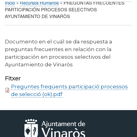
Inicio
Recursos Humanos
PREGUNTAS FRECUENTES
Sobrescribir
PARTICIPACIÓN PROCESOS SELECTIVOS
enlaces
AYUNTAMIENTO DE VINARÒS
de
ayuda
a
Documento en el cuál se da respuesta a
la
preguntas frecuentes en relación con la
navegación
participación en procesos selectivos del
Ayuntamiento de Vinaròs
Fitxer
Preguntes freqüents participació processos
de selecció (ok).pdf