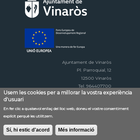
Ajuntament de Vinaròs
Pl. Parroquial, 12
12500 Vinaròs
Tel. 964407700
Usem les cookies per a millorar la vostra experiència
d'usuari
Menú
En fer clic a qualsevol enllaç del lloc web, doneu el vostre consentiment
Contacte
Avís legal
Mapa web
explícit perquè les utilitzem.
al
Accessibilitat
Política de privacitat
RSS
pie
EDUSI
Sí, hi estic d'acord
Més informació