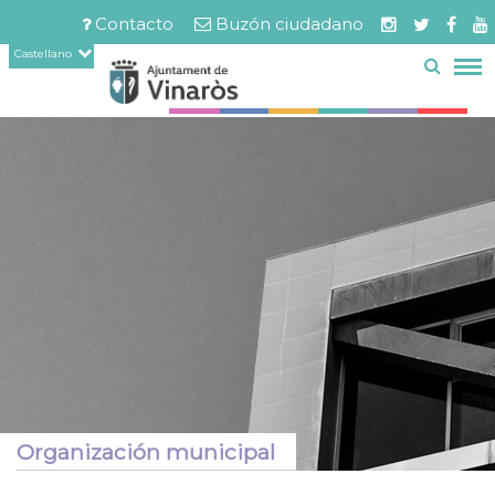
Servicios
Documentos
Pasar
Contacto
Buzón ciudadano
relacionados
al
Menú
Castellano
contenido
barra
principal
superior
Organización municipal