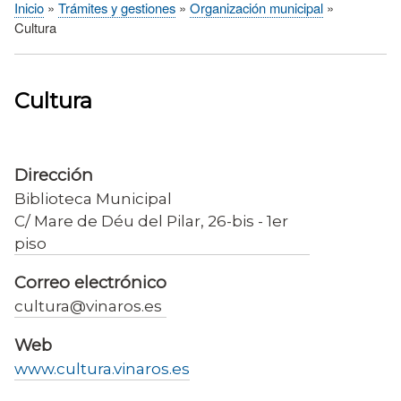
Inicio
Trámites y gestiones
Organización municipal
Sobrescribir
Cultura
enlaces
de
ayuda
Cultura
a
la
navegación
Dirección
Biblioteca Municipal
C/ Mare de Déu del Pilar, 26-bis - 1er
piso
Correo electrónico
cultura@vinaros.es
Web
www.cultura.vinaros.es