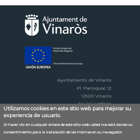
Ayuntamiento de Vinaròs
Pl. Parroquial, 12
12500 Vinaròs
Tel. 964407700
Utilizamos cookies en este sitio web para mejorar su
experiencia de usuario.
Menú
Al hacer clic en cualquier enlace de este sitio web usted nos está dando su
Contacto
Aviso legal
Mapa web
consentimiento para la instalación de las mismas en su navegador.
al
Accessibilitat
Política de privacidad
RSS