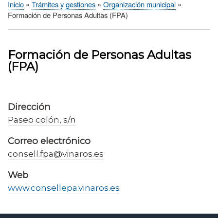
Inicio
Trámites y gestiones
Organización municipal
Sobrescribir
Formación de Personas Adultas (FPA)
enlaces
de
ayuda
Formación de Personas Adultas
a
(FPA)
la
navegación
Dirección
Paseo colón, s/n
Correo electrónico
consell.fpa@vinaros.es
Web
www.consellepa.vinaros.es