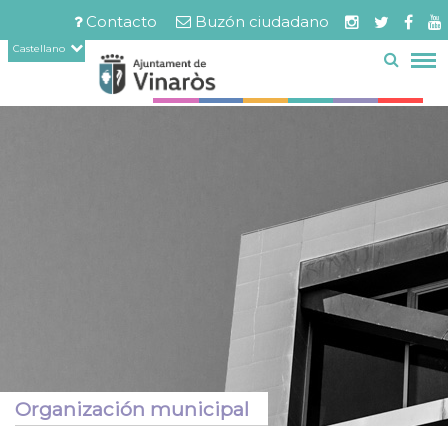
Servicios
Documentos
Pasar
Contacto
Buzón ciudadano
relacionados
al
Menú
Castellano
contenido
barra
principal
superior
Organización municipal