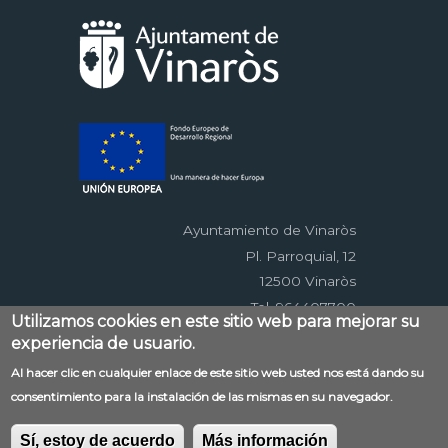
Ayuntamiento de Vinaròs
Pl. Parroquial, 12
12500 Vinaròs
Tel. 964407700
Utilizamos cookies en este sitio web para mejorar su
experiencia de usuario.
Menú
Al hacer clic en cualquier enlace de este sitio web usted nos está dando su
Contacto
Aviso legal
Mapa web
consentimiento para la instalación de las mismas en su navegador.
al
Accessibilitat
Política de privacidad
RSS
pie
EDUSI
Sí, estoy de acuerdo
Más información