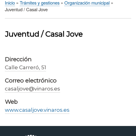
Inicio
Trámites y gestiones
Organización municipal
Sobrescribir
Juventud / Casal Jove
enlaces
de
ayuda
Juventud / Casal Jove
a
la
navegación
Dirección
Calle Carreró, 51
Correo electrónico
casaljove@vinaros.es
Web
www.casaljove.vinaros.es