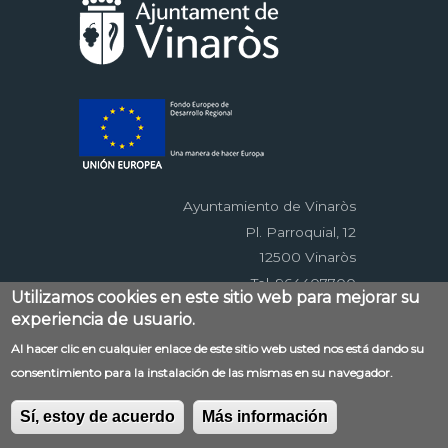
Ayuntamiento de Vinaròs
Pl. Parroquial, 12
12500 Vinaròs
Tel. 964407700
Utilizamos cookies en este sitio web para mejorar su
experiencia de usuario.
Menú
Al hacer clic en cualquier enlace de este sitio web usted nos está dando su
Contacto
Aviso legal
Mapa web
consentimiento para la instalación de las mismas en su navegador.
al
Accessibilitat
Política de privacidad
RSS
pie
EDUSI
Sí, estoy de acuerdo
Más información