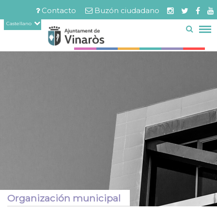
Servicios
Documentos
Pasar
Contacto
Buzón ciudadano
relacionados
al
Menú
Castellano
contenido
barra
principal
superior
Organización municipal