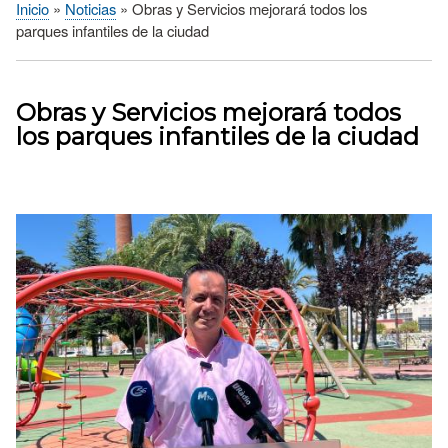
Inicio
Noticias
Obras y Servicios mejorará todos los
Sobrescribir
parques infantiles de la ciudad
enlaces
de
ayuda
Obras y Servicios mejorará todos
a
los parques infantiles de la ciudad
la
navegación