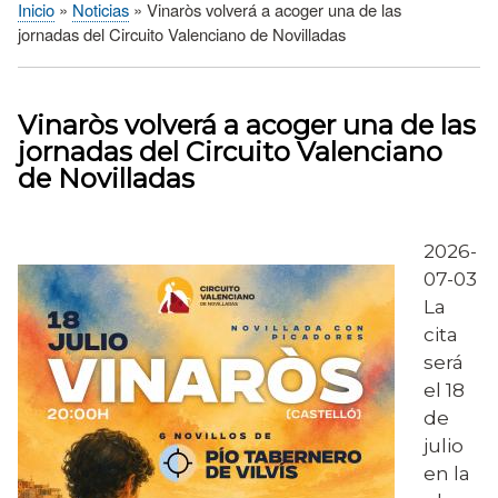
Inicio
Noticias
Vinaròs volverá a acoger una de las
Sobrescribir
jornadas del Circuito Valenciano de Novilladas
enlaces
de
ayuda
Vinaròs volverá a acoger una de las
a
jornadas del Circuito Valenciano
la
de Novilladas
navegación
2026-
07-03
La
cita
será
el 18
de
julio
en la