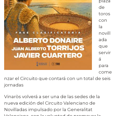
plaza
de
toros
con
la
novill
ada
que
servir
á
para
come
nzar el Circuito que contará con un total de seis
jornadas
Vinaròs volverá a ser una de las sedes de la
nueva edición del Circuito Valenciano de
Novilladas impulsado por la Generalitat
Valenciana, con la voluntad de promover la