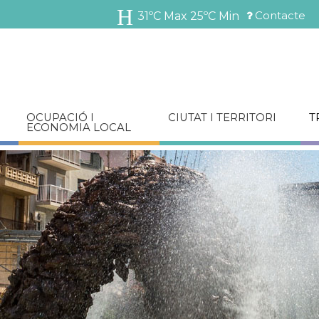
Vés
Contacte
31ºC Max
25ºC Min
al
Menú
contingut
barra
superior
OCUPACIÓ I
CIUTAT I TERRITORI
T
ECONOMIA LOCAL