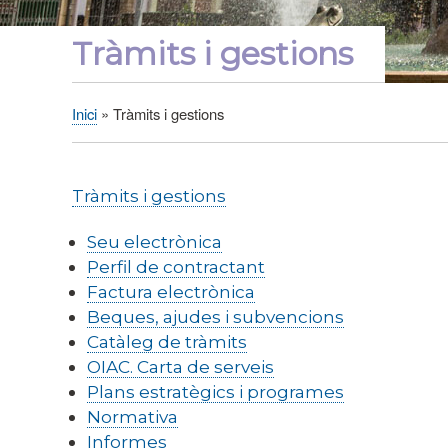
Tràmits i gestions
Inici
Tràmits i gestions
Fil
d'Ariadna
Tràmits i gestions
Seu electrònica
Perfil de contractant
Factura electrònica
Beques, ajudes i subvencions
Catàleg de tràmits
OIAC. Carta de serveis
Plans estratègics i programes
Normativa
Informes