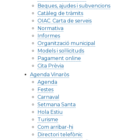
Beques, ajudes i subvencions
Catàleg de tràmits
OIAC. Carta de serveis
Normativa
Informes
Organització municipal
Models i sol·licituds
Pagament online
Cita Prèvia
Agenda Vinaròs
Agenda
Festes
Carnaval
Setmana Santa
Hola Estiu
Turisme
Com arribar-hi
Directori telefònic