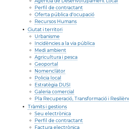
Agència de Desenvolupament Local
Perfil de contractant
Oferta pública d'ocupació
Recursos Humans
Ciutat i territori
Urbanisme
Incidències a la via pública
Medi ambient
Agricultura i pesca
Geoportal
Nomenclàtor
Policia local
Estratègia DUSI
Galeria comercial
Pla Recuperació, Transformació i Resilièn
Tràmits i gestions
Seu electrònica
Perfil de contractant
Factura electrònica