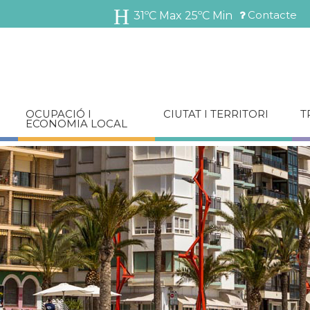
Vés
Contacte
31ºC Max
25ºC Min
al
Menú
contingut
barra
superior
OCUPACIÓ I
CIUTAT I TERRITORI
T
ECONOMIA LOCAL