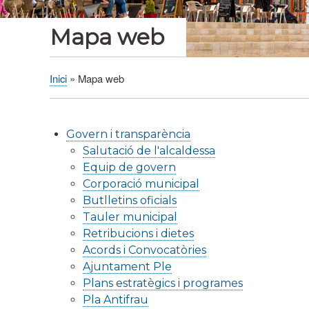
Mapa web
Inici
Mapa web
Fil
d'Ariadna
Govern i transparència
Salutació de l'alcaldessa
Equip de govern
Corporació municipal
Butlletins oficials
Tauler municipal
Retribucions i dietes
Acords i Convocatòries
Ajuntament Ple
Plans estratègics i programes
Pla Antifrau