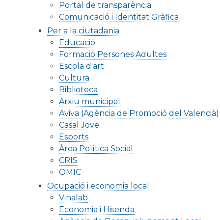
Portal de transparència
Comunicació i Identitat Gràfica
Per a la ciutadania
Educació
Formació Persones Adultes
Escola d'art
Cultura
Biblioteca
Arxiu municipal
Aviva (Agència de Promoció del Valencià)
Casal Jove
Esports
Àrea Política Social
CRIS
OMIC
Ocupació i economia local
Vinalab
Economia i Hisenda