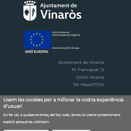
Ajuntament de Vinaròs
Pl. Parroquial, 12
12500 Vinaròs
Tel. 964407700
Usem les cookies per a millorar la vostra experiència
Menú
d'usuari
Contacte
Avís legal
Mapa web
al
Accessibilitat
Política de privacitat
RSS
En fer clic a qualsevol enllaç del lloc web, doneu el vostre consentiment
pie
explícit perquè les utilitzem.
EDUSI