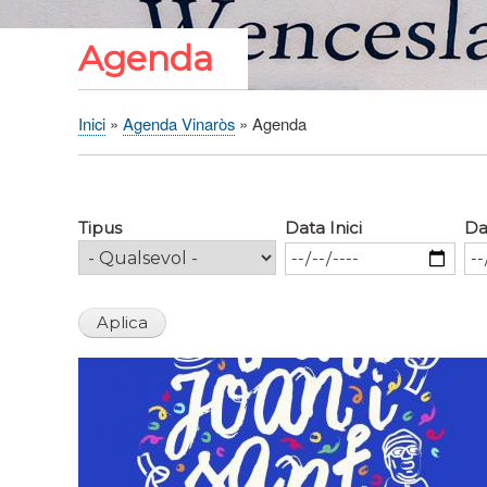
Agenda
Inici
Agenda Vinaròs
Agenda
Fil
d'Ariadna
Tipus
Data Inici
Da