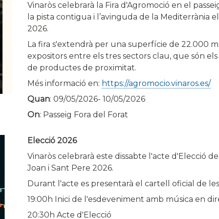
Vinaròs celebrarà la Fira d'Agromoció en el passeig 
la pista contigua i l’avinguda de la Mediterrània 
2026.
La fira s'extendrà per una superfície de 22.000 
expositors entre els tres sectors clau, que són els
de productes de proximitat.
Més informació en:
https://agromocio.vinaros.es/
Quan
:
09/05/2026
-
10/05/2026
On
: Passeig Fora del Forat
Elecció 2026
Vinaròs celebrarà este dissabte l'acte d'Elecció de
Joan i Sant Pere 2026.
Durant l'acte es presentarà el cartell oficial de les
19:00h Inici de l'esdeveniment amb música en dir
20:30h Acte d'Elecció