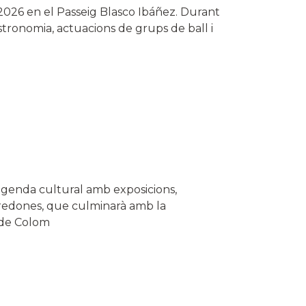
il 2026 en el Passeig Blasco Ibáñez. Durant
astronomia, actuacions de grups de ball i
 agenda cultural amb exposicions,
s redones, que culminarà amb la
g de Colom