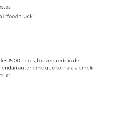
estes
a i "food truck"
e les 15:00 hores, l’onzena edició del
calendari autonòmic que tornarà a omplir
iliar.