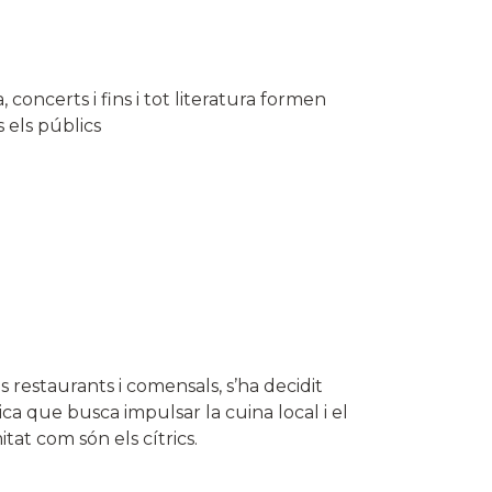
 concerts i fins i tot literatura formen
 els públics
 restaurants i comensals, s’ha decidit
 que busca impulsar la cuina local i el
tat com són els cítrics.