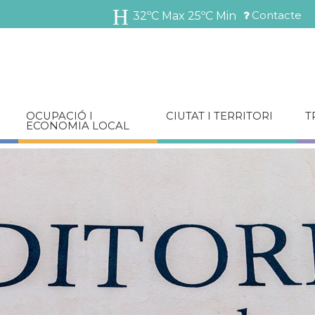
Vés
Contacte
32ºC Max
25ºC Min
al
Menú
contingut
barra
superior
OCUPACIÓ I
CIUTAT I TERRITORI
T
ECONOMIA LOCAL