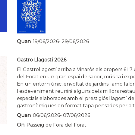
Quan
:
19/06/2026
-
29/06/2026
Gastro Llagostí 2026
El Gastrollagostí arriba a Vinaròs els propers 6 i 7
del Forat en un gran espai de sabor, música i expe
En un entorn únic, envoltat de jardins i amb la br
l’esdeveniment reunirà alguns dels millors restaur
especials elaborades amb el prestigiós llagostí de
gastronòmiques en format tapa pensades per a to
Quan
:
06/06/2026
-
07/06/2026
On
: Passeig de Fora del Forat