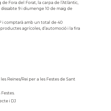
de Fora del Forat, la carpa de l’Atlàntic,
el dissabte 9 i diumenge 10 de maig de
m² i comptarà amb un total de 40
 productes agrícoles, d’automoció i la fira
 les Reines/Rei per a les Festes de Sant
 Festes.
ecte i DJ