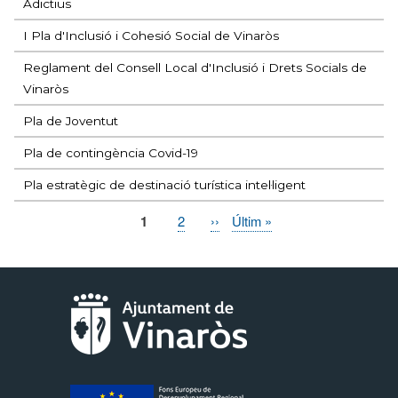
Adictius
I Pla d'Inclusió i Cohesió Social de Vinaròs
Reglament del Consell Local d'Inclusió i Drets Socials de
Vinaròs
Pla de Joventut
Pla de contingència Covid-19
Pla estratègic de destinació turística intel·ligent
Pàgina
1
Page
2
Pàgina
››
Última
Últim »
Paginació
actual
següent
pàgina