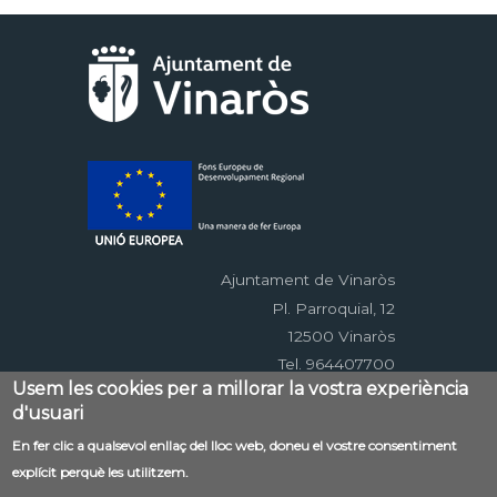
Ajuntament de Vinaròs
Pl. Parroquial, 12
12500 Vinaròs
Tel. 964407700
Usem les cookies per a millorar la vostra experiència
d'usuari
Menú
En fer clic a qualsevol enllaç del lloc web, doneu el vostre consentiment
Contacte
Avís legal
Mapa web
explícit perquè les utilitzem.
al
Accessibilitat
Política de privacitat
RSS