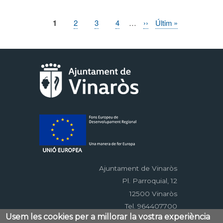
Pàgina
1
Page
2
Page
3
Page
4
…
Pàgina
››
Última
Últim »
Paginació
actual
següent
pàgina
Ajuntament de Vinaròs
Pl. Parroquial, 12
12500 Vinaròs
Tel. 964407700
Usem les cookies per a millorar la vostra experiència